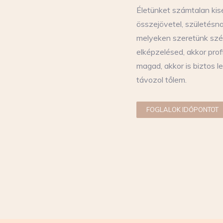
Életünket számtalan kis
összejövetel, születésna
melyeken szeretünk szép
elképzelésed, akkor prof
magad, akkor is biztos 
távozol tőlem.
FOGLALOK IDŐPONTOT