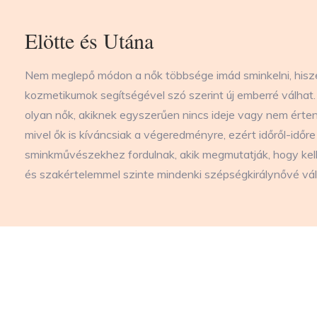
Elötte és Utána
Nem meglepő módon a nők többsége imád sminkelni, hisze
kozmetikumok segítségével szó szerint új emberré válha
olyan nők, akiknek egyszerűen nincs ideje vagy nem érten
mivel ők is kíváncsiak a végeredményre, ezért időről-időre
sminkművészekhez fordulnak, akik megmutatják, hogy kel
és szakértelemmel szinte mindenki szépségkirálynővé vál