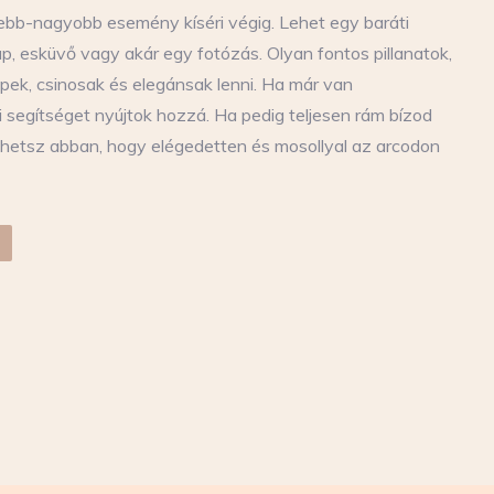
ebb-nagyobb esemény kíséri végig. Lehet egy baráti
p, esküvő vagy akár egy fotózás. Olyan fontos pillanatok,
ek, csinosak és elegánsak lenni. Ha már van
i segítséget nyújtok hozzá. Ha pedig teljesen rám bízod
lehetsz abban, hogy elégedetten és mosollyal az arcodon