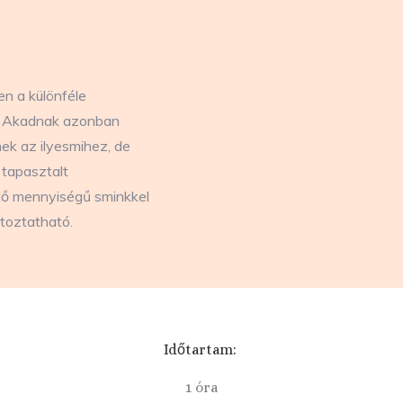
n a különféle
t. Akadnak azonban
ek az ilyesmihez, de
 tapasztalt
lő mennyiségű sminkkel
toztatható.
Időtartam:
1 óra