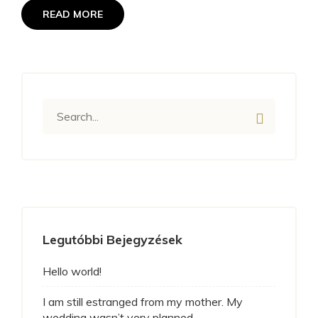
READ MORE
Legutóbbi Bejegyzések
Hello world!
I am still estranged from my mother. My
wedding wasn’t very planned.